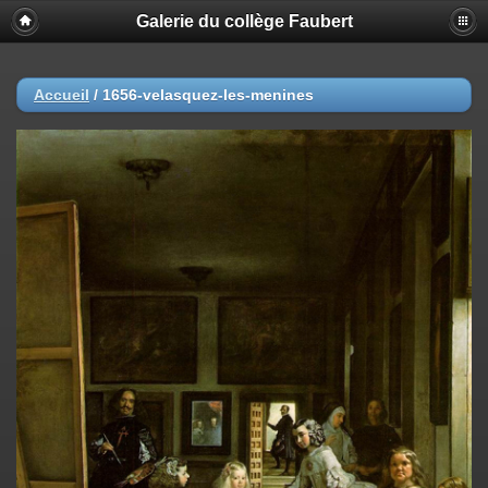
Galerie du collège Faubert
Accueil
/
1656-velasquez-les-menines