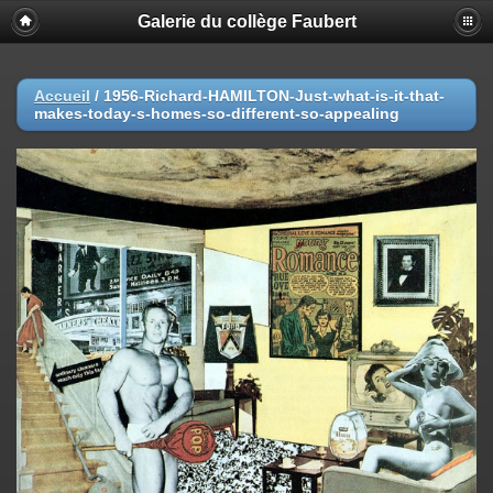
Galerie du collège Faubert
Accueil
/
1956-Richard-HAMILTON-Just-what-is-it-that-
makes-today-s-homes-so-different-so-appealing