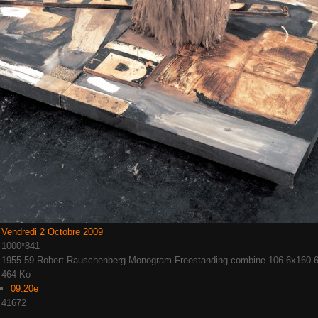
Vendredi 2 Octobre 2009
1000*841
1955-59-Robert-Rauschenberg-Monogram.Freestanding-combine.106.6x160.
464 Ko
09.20e
41672