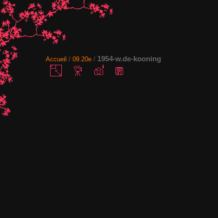
1954-w.de-kooning
Accueil
/
09.20e
/