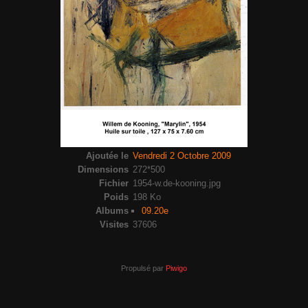
Ajoutée le
Vendredi 2 Octobre 2009
Dimensions
272*500
Fichier
1954-w.de-kooning.jpg
Poids
198 Ko
Albums
09.20e
Visites
37606
Propulsé par
Piwigo