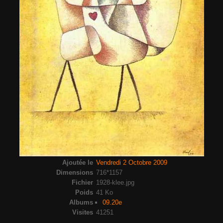
Ajoutée le
Vendredi 2 Octobre 2009
Dimensions
716*1157
Fichier
1928-klee.jpg
Poids
41 Ko
Albums
09.20e
Visites
41251