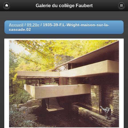
Galerie du collège Faubert
Accueil
/
09.20e
/
1935-39-F.L-Wright-maison-sur-la-
cascade.02